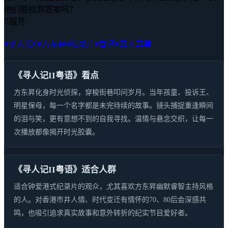
他们能找到答案吗？

展开
#寻人记II
#方东昇
#纪录片
#香港
#真人真事
《寻人记II粤语》看点
方东昇化身时光侦探，穿梭街巷叩问岁月。当年孩童、投诉王、
明星保母，每一个名字都是未完待续的故事。镜头捕捉重逢瞬间
的泪与笑，更有意想不到的自我寻找。温情与悬念交织，让每一
次播放都像揭开时光胶囊。
《寻人记II粤语》适合人群
适合钟爱港式纪录片的观众，尤其喜欢方东昇幽默睿智主持风格
的人。对香港市井人情、时代变迁有情怀的70、80后会深感共
鸣，也吸引追求真实故事和意外转折的纪实节目爱好者。