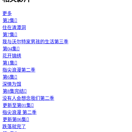
更多
第2集

住在清潭洞
第7集

我与沃尔特家男孩的生活第三季
第04集

花开锦绣
第1集

指尖浪漫第二季
第6集

深情为饵
第8集完结

没有人会想念我们第二季
更新至第01集

指尖浪漫 第二季
更新第06集

跌落就完了