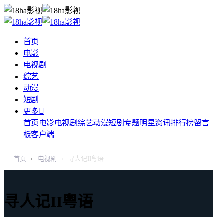
首页
电影
电视剧
综艺
动漫
短剧

更多
首页
电影
电视剧
综艺
动漫
短剧
专题
明星
资讯
排行榜
留言
板
客户端
首页
电视剧
寻人记II粤语
›
›
寻人记II粤语