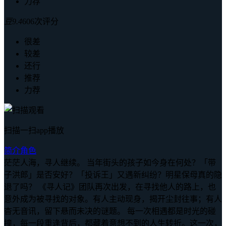
力荐
豆
9.4
606次评分
很差
较差
还行
推荐
力荐
扫描一扫app播放
简介
角色
茫茫人海，寻人继续。 当年街头的孩子如今身在何处？「带
子洪郎」是否安好？「投诉王」又遇新纠纷？明星保母真的隐
退了吗？ 《寻人记》团队再次出发，在寻找他人的路上，也
意外成为被寻找的对象。有人主动现身，揭开尘封往事；有人
杳无音讯，留下悬而未决的谜题。 每一次相遇都是时光的碰
撞，每一段重逢背后，都藏着意想不到的人生转折。这一次，