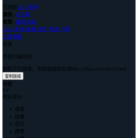
已完结
2022
香港
演员 :
方东昇
类型 :
香港
纪录
2022
·
香港
·
香港 纪录
·
粤语
·
详情
立即播放
分享
手机扫描访问
复制下方链接，去粘贴给好友吧
http://18ha.com/vod/35.html
复制链接
收藏
8.0
网友评分
很差
较差
还行
推荐