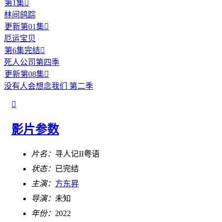
第1集

林间鸽踪
更新第01集

厄运宝贝
第6集完结

死人公司第四季
更新第08集

没有人会想念我们 第二季

影片参数
片名：
寻人记II粤语
状态：
已完结
主演：
方东昇
导演：
未知
年份：
2022