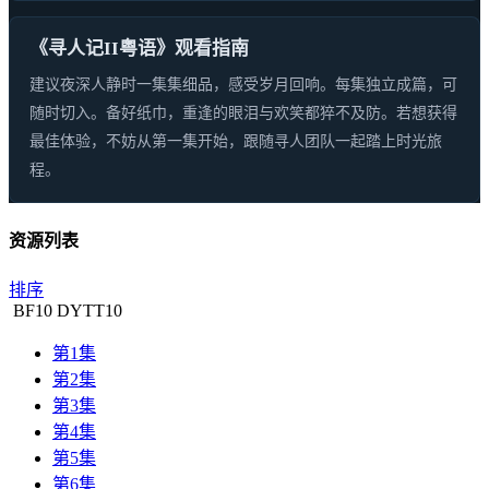
《寻人记II粤语》观看指南
建议夜深人静时一集集细品，感受岁月回响。每集独立成篇，可
随时切入。备好纸巾，重逢的眼泪与欢笑都猝不及防。若想获得
最佳体验，不妨从第一集开始，跟随寻人团队一起踏上时光旅
程。
资源列表
排序
BF
10
DYTT
10
第1集
第2集
第3集
第4集
第5集
第6集