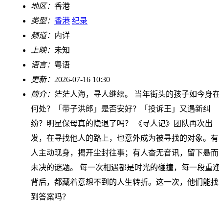
地区：
香港
类型：
香港
纪录
频道：
内详
上映：
未知
语言：
粤语
更新：
2026-07-16 10:30
简介：
茫茫人海，寻人继续。 当年街头的孩子如今身
何处？「带子洪郎」是否安好？「投诉王」又遇新纠
纷？明星保母真的隐退了吗？ 《寻人记》团队再次出
发，在寻找他人的路上，也意外成为被寻找的对象。有
人主动现身，揭开尘封往事；有人杳无音讯，留下悬而
未决的谜题。 每一次相遇都是时光的碰撞，每一段重
背后，都藏着意想不到的人生转折。这一次，他们能找
到答案吗？