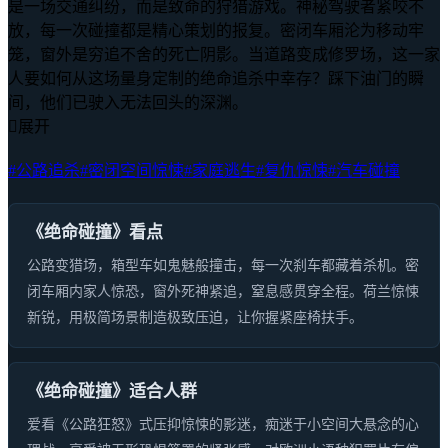
是一场交通纠纷，而是致命的狩猎游戏。神秘驾驶者紧咬不
放，每一次碰撞都是精心策划的报复。密闭车厢沦为移动牢
笼，窗外是穷追不舍的死亡阴影。当道路变成修罗场，这一家
人要如何从这场量身定制的绝命追杀中幸存？踩下油门的瞬
间，他们已驶入无法回头的深渊。

展开
#公路追杀
#密闭空间惊悚
#家庭逃生
#复仇惊悚
#汽车碰撞
《绝命碰撞》看点
公路变猎场，箱型车如鬼魅般撞击，每一次刹车都藏着杀机。密
闭车厢内家人惊恐，窗外死神紧追，窒息感贯穿全程。荷兰惊悚
新锐，用极简场景制造极致压迫，让你握紧座椅扶手。
《绝命碰撞》适合人群
爱看《公路狂怒》式压抑惊悚的影迷，痴迷于小空间大悬念的心