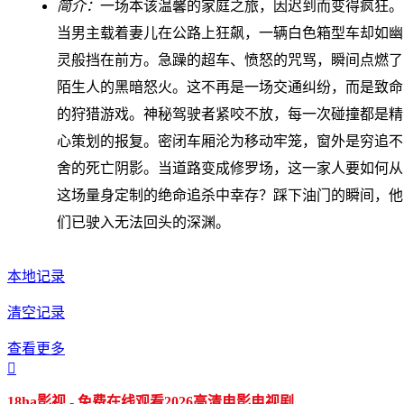
简介：
一场本该温馨的家庭之旅，因迟到而变得疯狂。
当男主载着妻儿在公路上狂飙，一辆白色箱型车却如幽
灵般挡在前方。急躁的超车、愤怒的咒骂，瞬间点燃了
陌生人的黑暗怒火。这不再是一场交通纠纷，而是致命
的狩猎游戏。神秘驾驶者紧咬不放，每一次碰撞都是精
心策划的报复。密闭车厢沦为移动牢笼，窗外是穷追不
舍的死亡阴影。当道路变成修罗场，这一家人要如何从
这场量身定制的绝命追杀中幸存？踩下油门的瞬间，他
们已驶入无法回头的深渊。
本地记录
清空记录
查看更多

18ha影视 - 免费在线观看2026高清电影电视剧