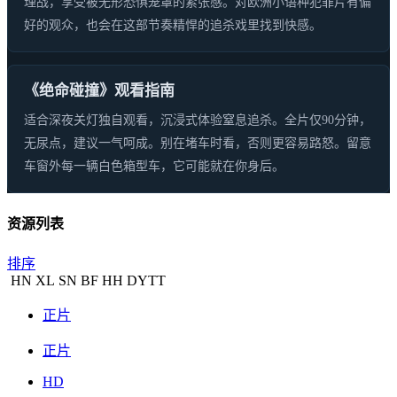
理战，享受被无形恐惧笼罩的紧张感。对欧洲小语种犯罪片有偏
好的观众，也会在这部节奏精悍的追杀戏里找到快感。
《绝命碰撞》观看指南
适合深夜关灯独自观看，沉浸式体验窒息追杀。全片仅90分钟，
无尿点，建议一气呵成。别在堵车时看，否则更容易路怒。留意
车窗外每一辆白色箱型车，它可能就在你身后。
资源列表
排序
HN
XL
SN
BF
HH
DYTT
正片
正片
HD