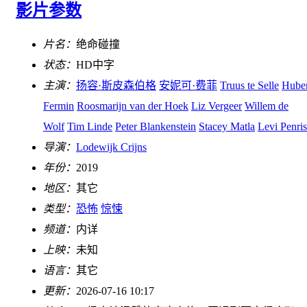
影片参数
片名：
绝命碰撞
状态：
HD中字
主演：
扬容·斯皮森伯格
安妮可·费菲
Truus te Selle
Huber
Fermin
Roosmarijn van der Hoek
Liz Vergeer
Willem de
Wolf
Tim Linde
Peter Blankenstein
Stacey Matla
Levi Penris
导演：
Lodewijk Crijns
年份：
2019
地区：
其它
类型：
恐怖
惊悚
频道：
内详
上映：
未知
语言：
其它
更新：
2026-07-16 10:17