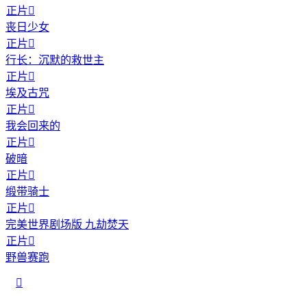
正片

丧日少女
正片

行长：沉默的救世主
正片

埃及古咒
正片

我会回来的
正片

破暗
正片

缎带骑士
正片

完美世界剧场版 九劫焚天
正片

野兽赛跑
