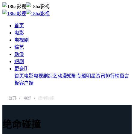
首页
电影
电视剧
综艺
动漫
短剧

更多
首页
电影
电视剧
综艺
动漫
短剧
专题
明星
资讯
排行榜
留言
板
客户端
首页
电影
绝命碰撞
›
›
绝命碰撞