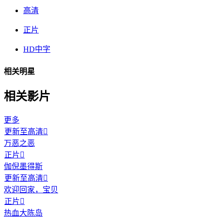
高清
正片
HD中字
相关明星
相关影片
更多
更新至高清

万恶之恶
正片

伽倪墨得斯
更新至高清

欢迎回家，宝贝
正片

热血大陈岛