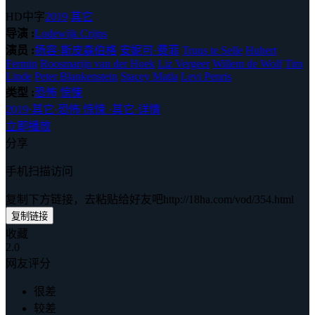
HD中字
2019
其它
导演 :
Lodewijk Crijns
演员 :
扬容·斯皮森伯格
安妮可·费菲
Truus te Selle
Hubert
Fermin
Roosmarijn van der Hoek
Liz Vergeer
Willem de Wolf
Tim
Linde
Peter Blankenstein
Stacey Matla
Levi Penris
类型 :
恐怖
惊悚
2019
·
其它
·
恐怖 惊悚
·
其它
·
详情
立即播放
分享
手机扫描访问
复制下方链接，去粘贴给好友吧
http://18ha.com/vod/354.html
复制链接
收藏
2.0
网友评分
很差
较差