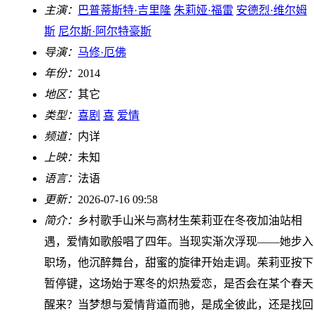
主演：
巴普蒂斯特·吉里隆
朱莉娅·福雷
安德烈·维尔姆
斯
尼尔斯·阿尔特豪斯
导演：
马修·厄佛
年份：
2014
地区：
其它
类型：
喜剧
喜
爱情
频道：
内详
上映：
未知
语言：
法语
更新：
2026-07-16 09:58
简介：
乡村歌手山米与高材生茱莉亚在冬夜加油站相
遇，爱情如歌般唱了四年。当现实渐次浮现——她步入
职场，他沉醉舞台，甜蜜的旋律开始走调。茱莉亚按下
暂停键，这场始于寒冬的炽热爱恋，是否会在某个春天
醒来？当梦想与爱情背道而驰，是成全彼此，还是找回