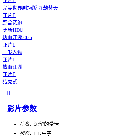
正片

完美世界剧场版 九劫焚天
正片

野兽赛跑
更新HD

热血江湖2026
正片

一般人物
正片

热血江湖
正片

猎虎贰

影片参数
片名：
逗留的爱情
状态：
HD中字