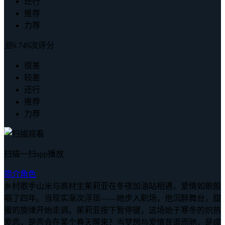
还行
推荐
力荐
豆
6.7
49次评分
很差
较差
还行
推荐
力荐
扫描一扫app播放
简介
角色
乡村歌手山米与高材生茱莉亚在冬夜加油站相遇，爱情如歌般
唱了四年。当现实渐次浮现——她步入职场，他沉醉舞台，甜
蜜的旋律开始走调。茱莉亚按下暂停键，这场始于寒冬的炽热
爱恋，是否会在某个春天醒来？当梦想与爱情背道而驰，是成