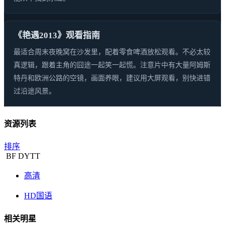
《艳遇2013》观看指南
最适合周末夜晚窝在沙发里，配着零食啤酒放松观看。不必太较
真逻辑，跟着主角的囧途一起笑一起慌。注意片中有大量阿姆斯
特丹和欧洲公路的空镜，画面养眼，建议用大屏观看，别快进错
过沿途风景。
资源列表
排序
BF
DYTT
高清
HD国语
相关明星