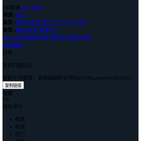
HD国语
2013
大陆
导演 :
张元
演员 :
李泉
李昕芸
张元
王小山
孔二狗
类型 :
喜剧
情
喜
爱情
短
2013
·
大陆
·
喜剧 情 喜 爱情 短
·
国语
·
详情
立即播放
分享
手机扫描访问
复制下方链接，去粘贴给好友吧
http://18ha.com/vod/403.html
复制链接
收藏
9.0
网友评分
很差
较差
还行