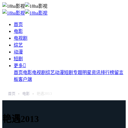
首页
电影
电视剧
综艺
动漫
短剧

更多
首页
电影
电视剧
综艺
动漫
短剧
专题
明星
资讯
排行榜
留言
板
客户端
首页
电影
艳遇2013
›
›
艳遇2013