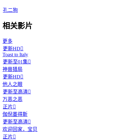
孔二狗
相关影片
更多
更新HD

Toast to Italy
更新至01集

神兽猎局
更新HD

他人之眼
更新至高清

万恶之恶
正片

伽倪墨得斯
更新至高清

欢迎回家，宝贝
正片
