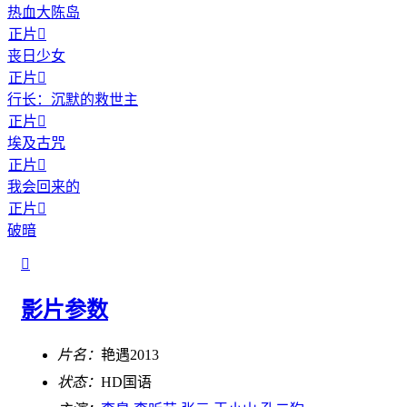
热血大陈岛
正片

丧日少女
正片

行长：沉默的救世主
正片

埃及古咒
正片

我会回来的
正片

破暗

影片参数
片名：
艳遇2013
状态：
HD国语