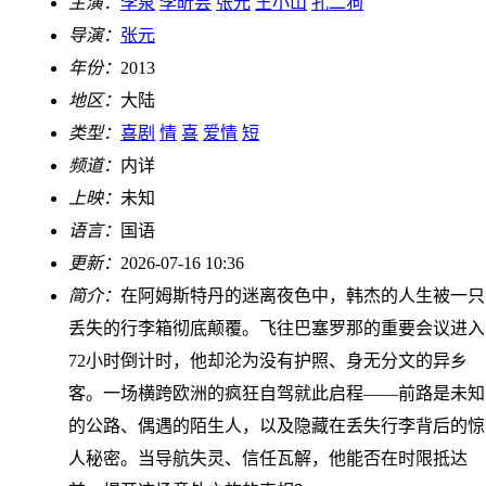
主演：
李泉
李昕芸
张元
王小山
孔二狗
导演：
张元
年份：
2013
地区：
大陆
类型：
喜剧
情
喜
爱情
短
频道：
内详
上映：
未知
语言：
国语
更新：
2026-07-16 10:36
简介：
在阿姆斯特丹的迷离夜色中，韩杰的人生被一只
丢失的行李箱彻底颠覆。飞往巴塞罗那的重要会议进入
72小时倒计时，他却沦为没有护照、身无分文的异乡
客。一场横跨欧洲的疯狂自驾就此启程——前路是未知
的公路、偶遇的陌生人，以及隐藏在丢失行李背后的惊
人秘密。当导航失灵、信任瓦解，他能否在时限抵达