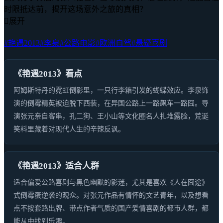
时限抵达前，揭开这场意外之旅的真相？

展开
#艳遇2013
#李泉
#公路电影
#欧洲自驾
#悬疑喜剧
《艳遇2013》看点
阿姆斯特丹的霓虹倒影里，一只行李箱引发的蝴蝶效应。李泉饰
演的倒霉精英被迫脱下西装，在异国公路上一路飙车一路囧。导
演张元亲自客串，孔二狗、王小山等文化圈名人扎堆露脸，荒诞
笑料里藏着对现代人生的辛辣反讽。
《艳遇2013》适合人群
适合偏爱公路喜剧与黑色幽默的影迷，尤其是喜欢《人在囧途》
式倒霉蛋逆袭的观众。对张元作品有情怀的文艺青年，以及想看
点不按套路出牌、带点作者气质的国产爱情喜剧的都市人群，都
能从中找到乐趣。