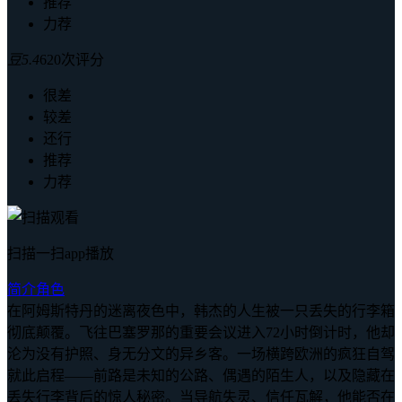
推荐
力荐
豆
5.4
620次评分
很差
较差
还行
推荐
力荐
扫描一扫app播放
简介
角色
在阿姆斯特丹的迷离夜色中，韩杰的人生被一只丢失的行李箱
彻底颠覆。飞往巴塞罗那的重要会议进入72小时倒计时，他却
沦为没有护照、身无分文的异乡客。一场横跨欧洲的疯狂自驾
就此启程——前路是未知的公路、偶遇的陌生人，以及隐藏在
丢失行李背后的惊人秘密。当导航失灵、信任瓦解，他能否在