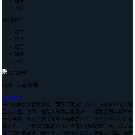
推荐
力荐
668次评分
很差
较差
还行
推荐
力荐
扫描一扫app播放
简介
角色
东北姑娘大霞背负命案，南下云南投奔姑姑，试图在风情小镇
重启人生。然而，她踏入的并非避风港——姑姑嘉丽年轻时的
一段孽缘，早已为这个家埋下悲剧的种子：一个为她跳桥而死
的男人，一个无法摆脱的过往。当背负秘密的逃亡者，遇见藏
匿伤痛的收留者，两个女人的命运在彩云之南激烈碰撞。平静