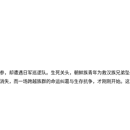
参，却遭遇日军巡逻队。生死关头，朝鲜族青年为救汉族兄弟坠
消失，而一场跨越族群的命运纠葛与生存抗争，才刚刚开始。这