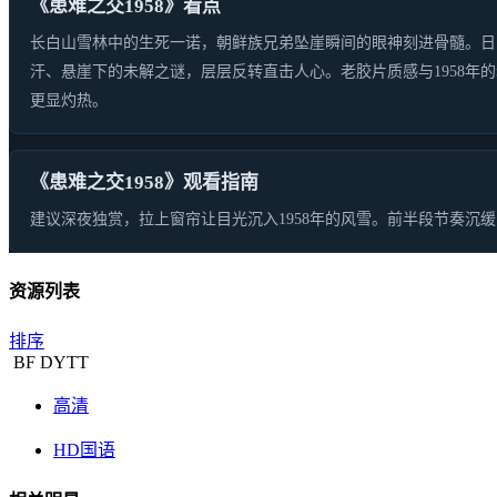
《患难之交1958》看点
长白山雪林中的生死一诺，朝鲜族兄弟坠崖瞬间的眼神刻进骨髓。日
汗、悬崖下的未解之谜，层层反转直击人心。老胶片质感与1958年
更显灼热。
《患难之交1958》观看指南
建议深夜独赏，拉上窗帘让目光沉入1958年的风雪。前半段节奏
资源列表
排序
BF
DYTT
高清
HD国语