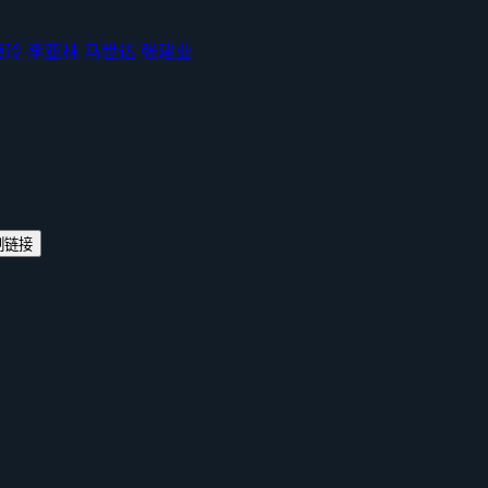
黄玲
李亚林
马世达
张建业
制链接