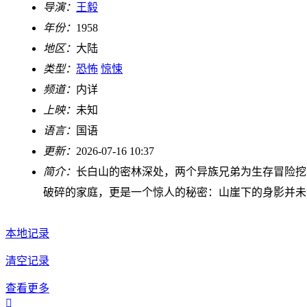
导演：
王毅
年份：
1958
地区：
大陆
类型：
恐怖
惊悚
频道：
内详
上映：
未知
语言：
国语
更新：
2026-07-16 10:37
简介：
长白山的密林深处，两个异族兄弟为生存冒险挖
破碎的家庭，更是一个惊人的秘密：山崖下的身影并未
本地记录
清空记录
查看更多
