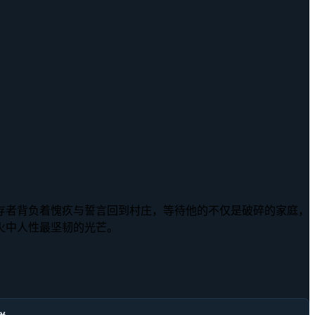
存者背负着愧疚与誓言回到村庄，等待他的不仅是破碎的家庭，
火中人性最坚韧的光芒。