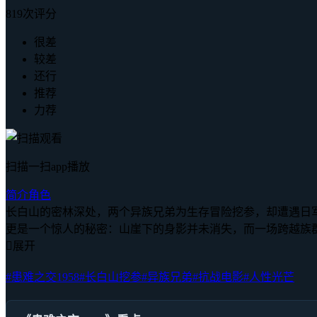
819次评分
很差
较差
还行
推荐
力荐
扫描一扫app播放
简介
角色
长白山的密林深处，两个异族兄弟为生存冒险挖参，却遭遇日
更是一个惊人的秘密：山崖下的身影并未消失，而一场跨越族

展开
#患难之交1958
#长白山挖参
#异族兄弟
#抗战电影
#人性光芒