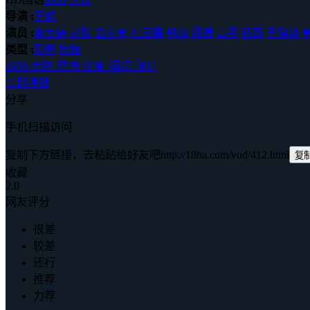
导演 :
王毅
演员 :
李大德
赵联
白英宽
杜凤霞
韩焱
顾谦
高平
杨薇
王健华
类型 :
恐怖
惊悚
1958
·
大陆
·
恐怖 惊悚
·
国语
·
详情
立即播放
分享
手机扫描访问
复制下方链接，去粘贴给好友吧
http://18ha.com/vod/412.html
复
收藏
2.0
网友评分
很差
较差
还行
推荐
力荐