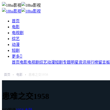
首页
电影
电视剧
综艺
动漫
短剧

更多
首页
电影
电视剧
综艺
动漫
短剧
专题
明星
资讯
排行榜
留言板
首页
电影
患难之交1958
›
›
患难之交1958
HD国语
1958
大陆