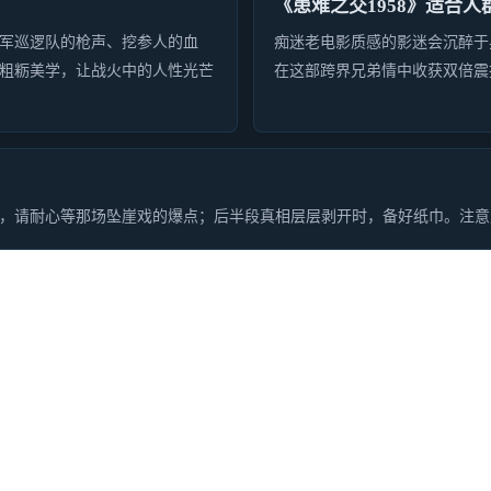
《患难之交1958》适合人
军巡逻队的枪声、挖参人的血
痴迷老电影质感的影迷会沉醉于
的粗粝美学，让战火中的人性光芒
在这部跨界兄弟情中收获双倍震
沉缓，请耐心等那场坠崖戏的爆点；后半段真相层层剥开时，备好纸巾。注