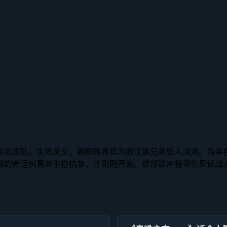
军巡逻队。生死关头，朝鲜族青年为救汉族兄弟坠入深渊。当幸
群的命运纠葛与生存抗争，才刚刚开始。这部影片将带你见证战