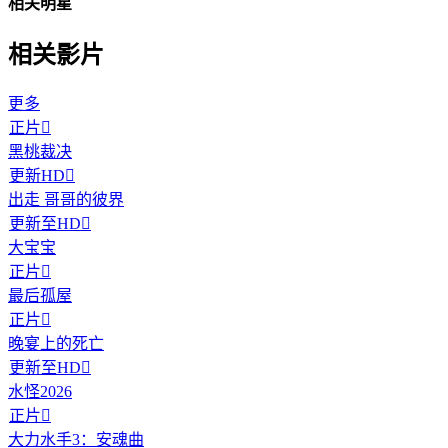
相关明星
相关影片
更多
正片

黑桃裁决
更新HD

出走 哥哥的彼界
更新至HD

大宝宝
正片

最后孤屋
正片

晚宴上的死亡
更新至HD

水怪2026
正片

大力水手3：安魂曲