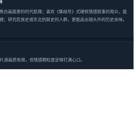
群
黑白画面里的时代肌理；喜欢《集结号》式硬核情感叙事的观众，能
撼；研究民族史或东北抗联史的人群，更能品出镜头外的历史余味。
意片源画质有限，但情感颗粒度足够打满心口。