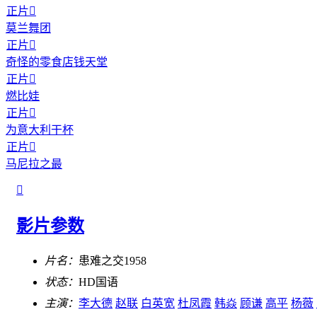
正片

莫兰舞团
正片

奇怪的零食店钱天堂
正片

燃比娃
正片

为意大利干杯
正片

马尼拉之最

影片参数
片名：
患难之交1958
状态：
HD国语
主演：
李大德
赵联
白英宽
杜凤霞
韩焱
顾谦
高平
杨薇