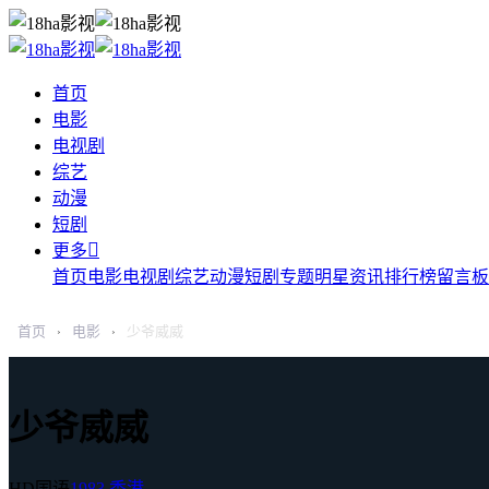
首页
电影
电视剧
综艺
动漫
短剧

更多
首页
电影
电视剧
综艺
动漫
短剧
专题
明星
资讯
排行榜
留言板
首页
电影
少爷威威
›
›
少爷威威
HD国语
1983
香港