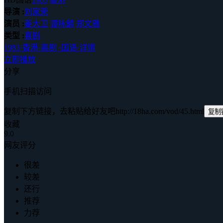
导演 :
刘家荣
演员 :
姜大卫
谭咏麟
郑文雅
类型 :
喜剧
1983
·
香港
·
喜剧
·
国语
·
详情
立即播放
分享
手机扫描访问
复制下方链接，去粘贴给好友吧
http://18ha.com/vod/45.html
复制
收藏
9.0
网友评分
很差
较差
还行
推荐
力荐