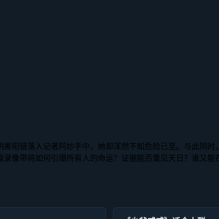
阴差阳错落入记者阿妙手中，她却浑然不知危险已至。与此同时
盘录像带将如何引爆所有人的命运？证据能否重见天日？谁又能