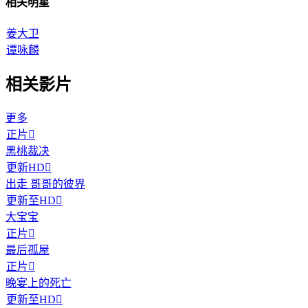
相关明星
姜大卫
谭咏麟
相关影片
更多
正片

黑桃裁决
更新HD

出走 哥哥的彼界
更新至HD

大宝宝
正片

最后孤屋
正片

晚宴上的死亡
更新至HD
