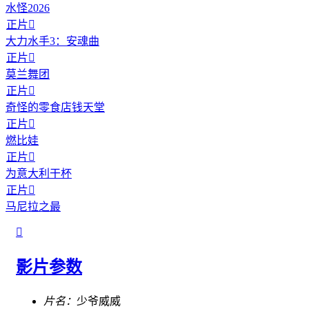
水怪2026
正片

大力水手3：安魂曲
正片

莫兰舞团
正片

奇怪的零食店钱天堂
正片

燃比娃
正片

为意大利干杯
正片

马尼拉之最

影片参数
片名：
少爷威威