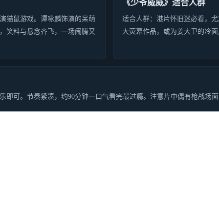
《少爷威威》适合人群
演猫鼠游戏。谭咏麟饰演的呆萌
适合人群：港片怀旧迷必看，尤
，笑料与悬念齐飞，一场闹腾又
大荧幕作品，或为姜大卫的冷面
乐即可。节奏紧凑，约90分钟一口气看完最过瘾。注意片中偶有枪战场