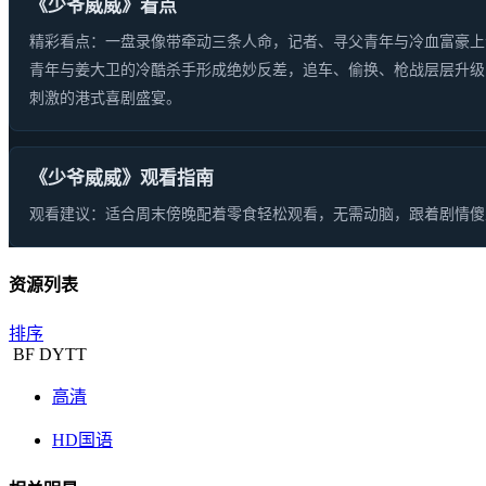
《少爷威威》看点
精彩看点：一盘录像带牵动三条人命，记者、寻父青年与冷血富豪上
青年与姜大卫的冷酷杀手形成绝妙反差，追车、偷换、枪战层层升级
刺激的港式喜剧盛宴。
《少爷威威》观看指南
观看建议：适合周末傍晚配着零食轻松观看，无需动脑，跟着剧情傻
资源列表
排序
BF
DYTT
高清
HD国语