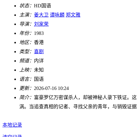
状态：
HD国语
主演：
姜大卫
谭咏麟
郑文雅
导演：
刘家荣
年份：
1983
地区：
香港
类型：
喜剧
频道：
内详
上映：
未知
语言：
国语
更新：
2026-07-16 10:24
简介：
富豪罗亿万密谋杀人，却被神秘人录下铁证。这
涡。当追查真相的记者、寻找父亲的青年，与销毁证据
本地记录