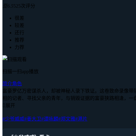
豆
6.5
525次评分
很差
较差
还行
推荐
力荐
扫描一扫app播放
简介
角色
富豪罗亿万密谋杀人，却被神秘人录下铁证。这卷致命录像带
相的记者、寻找父亲的青年，与销毁证据的富豪狭路相逢，一

展开
#少爷威威
#姜大卫
#谭咏麟
#郑文雅
#港片