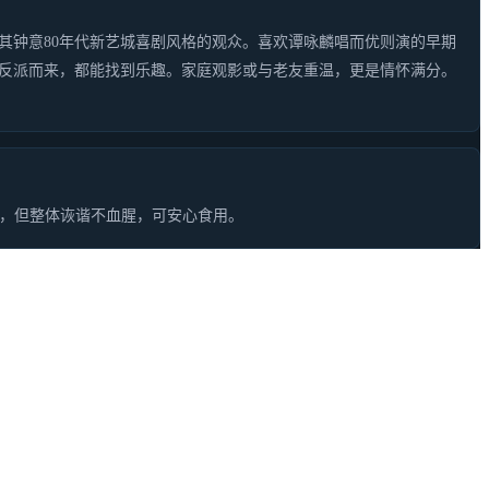
其钟意80年代新艺城喜剧风格的观众。喜欢谭咏麟唱而优则演的早期
反派而来，都能找到乐趣。家庭观影或与老友重温，更是情怀满分。
面，但整体诙谐不血腥，可安心食用。