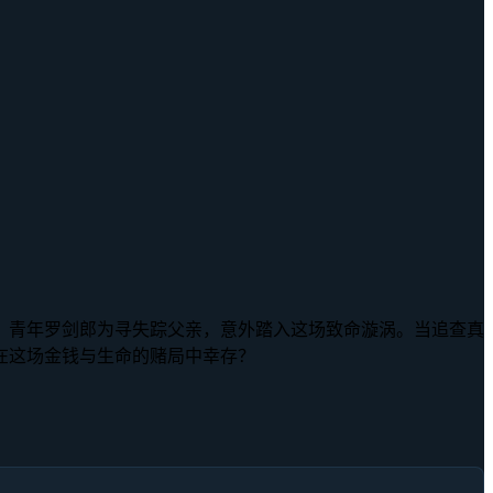
，青年罗剑郎为寻失踪父亲，意外踏入这场致命漩涡。当追查真
在这场金钱与生命的赌局中幸存？