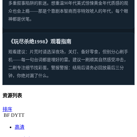
多重叙事陷阱的影迷。想重温90年代美式惊悚黄金年代质感的观
众也会上瘾——那是个靠剧本智商而非特效唬人的年代，每个眼
神都是伏笔。
《玩尽杀绝1998》观看指南
观看建议：片荒时请选深夜场，关灯、备好零食，但别分心刷手
机——每一句台词都是埋好的雷。建议一刷顺其自然感受冲击，
二刷专注细节找彩蛋。警报警报：结局后请务必回放最后三分
钟，你绝对漏了什么。
资源列表
排序
BF
DYTT
高清