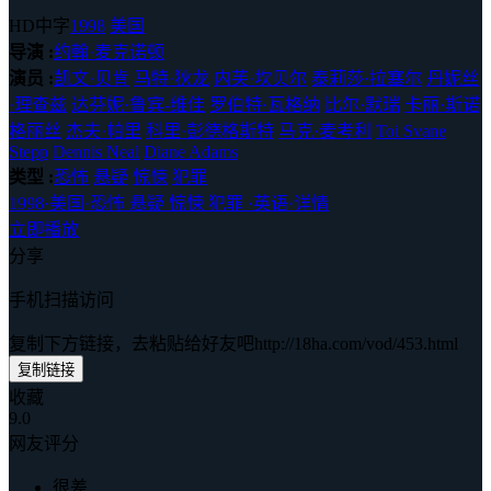
HD中字
1998
美国
导演 :
约翰·麦克诺顿
演员 :
凯文·贝肯
马特·狄龙
内芙·坎贝尔
泰莉莎·拉塞尔
丹妮丝
·理查兹
达芬妮·鲁宾-维佳
罗伯特·瓦格纳
比尔·默瑞
卡丽·斯诺
格丽丝
杰夫·帕里
科里·彭德格斯特
马克·麦考利
Toi Svane
Stepp
Dennis Neal
Diane Adams
类型 :
恐怖
悬疑
惊悚
犯罪
1998
·
美国
·
恐怖 悬疑 惊悚 犯罪
·
英语
·
详情
立即播放
分享
手机扫描访问
复制下方链接，去粘贴给好友吧
http://18ha.com/vod/453.html
复制链接
收藏
9.0
网友评分
很差