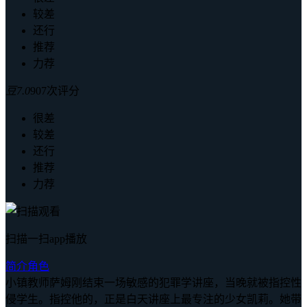
较差
还行
推荐
力荐
豆
7.0
907次评分
很差
较差
还行
推荐
力荐
扫描一扫app播放
简介
角色
小镇教师萨姆刚结束一场敏感的犯罪学讲座，当晚就被指控性
侵学生。指控他的，正是白天讲座上最专注的少女凯莉。她带