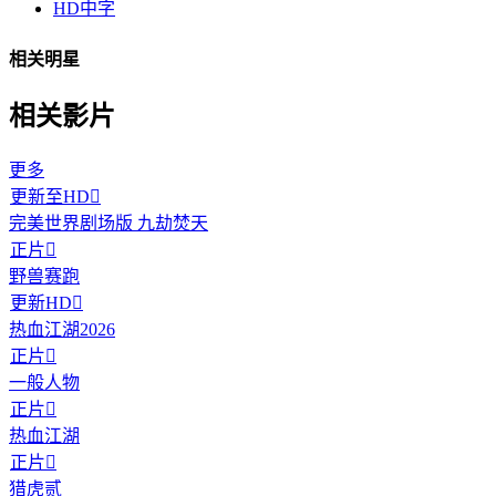
HD中字
相关明星
相关影片
更多
更新至HD

完美世界剧场版 九劫焚天
正片

野兽赛跑
更新HD

热血江湖2026
正片

一般人物
正片

热血江湖
正片

猎虎贰