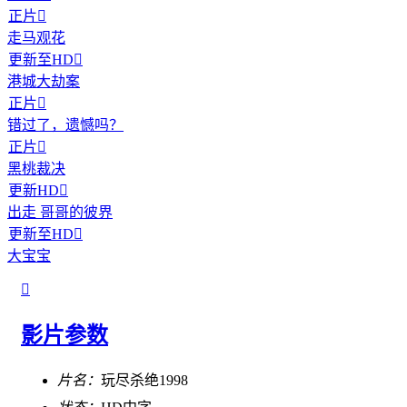
正片

走马观花
更新至HD

港城大劫案
正片

错过了，遗憾吗？
正片

黑桃裁决
更新HD

出走 哥哥的彼界
更新至HD

大宝宝

影片参数
片名：
玩尽杀绝1998