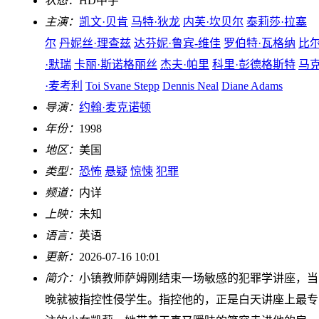
状态：
HD中字
主演：
凯文·贝肯
马特·狄龙
内芙·坎贝尔
泰莉莎·拉塞
尔
丹妮丝·理查兹
达芬妮·鲁宾-维佳
罗伯特·瓦格纳
比
·默瑞
卡丽·斯诺格丽丝
杰夫·帕里
科里·彭德格斯特
马
·麦考利
Toi Svane Stepp
Dennis Neal
Diane Adams
导演：
约翰·麦克诺顿
年份：
1998
地区：
美国
类型：
恐怖
悬疑
惊悚
犯罪
频道：
内详
上映：
未知
语言：
英语
更新：
2026-07-16 10:01
简介：
小镇教师萨姆刚结束一场敏感的犯罪学讲座，当
晚就被指控性侵学生。指控他的，正是白天讲座上最专