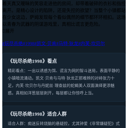
着天真又暧昧的笑容走进他的房间，却带着破碎的衣衫和指控
离开。是精心设计的陷阱，还是失控的欲望？当整个小镇都站
在少女这边，萨姆发现每个看似偶然的细节都环环相扣。这场
以青春为武器的阴谋游戏里，真相比谎言更危险。

展开
#玩尽杀绝
#1998
#凯文·贝肯
#马特·狄龙
#内芙·坎贝尔
《玩尽杀绝1998》看点
精彩看点：一出以诱惑为饵、谎言为网的智斗迷局，表面平静的
小镇暗流涌动。凯文·贝肯与马特·狄龙正邪难辨的对峙张力十
足，内芙·坎贝尔与丹妮丝·理查兹的蛇蝎美人双面演绎更添魅
惑。真相如洋葱层层剥开，每层都让你惊呼上当。
《玩尽杀绝1998》适合人群
适合人群：痴迷反转烧脑的悬疑控，尤其钟爱《非常嫌疑犯》式