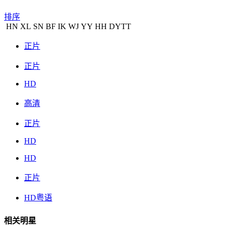
排序
HN
XL
SN
BF
IK
WJ
YY
HH
DYTT
正片
正片
HD
高清
正片
HD
HD
正片
HD粤语
相关明星