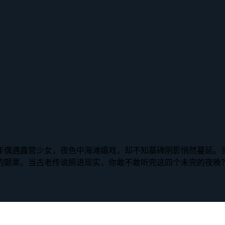
年偶遇露营少女，夜色中海滩嬉戏，却不知墓碑阴影悄然蔓延。
的颤栗。当古老传说照进现实，你敢不敢听完这四个未完的夜晚