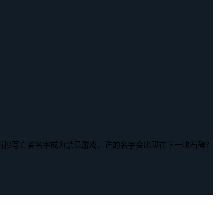
当抄写亡者名字成为禁忌游戏，谁的名字会出现在下一块石碑？
？