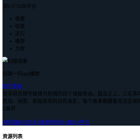
豆
6.9
759次评分
很差
较差
还行
推荐
力荐
扫描一扫app播放
简介
角色
资深讲古佬毕彼得为你揭开四个诡秘奇谈。孤岛之上，三名青
荒岛、迷雾、若隐若现的白色身影，每个故事都藏着无法言说

展开
#阴阳路
#古天乐
#香港恐怖片
#鬼片
#罗兰
资源列表