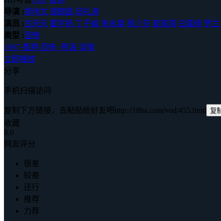
导演 :
郑伟文
谭朗昌
邱礼涛
演员 :
古天乐
雷宇扬
丁子峻
朱永棠
蔡少芬
麦家琪
白嘉倩
罗兰
类型 :
恐怖
1997
·
香港
·
恐怖
·
粤语
·
详情
立即播放
分享
手机扫描访问
复制下方链接，去粘贴给好友吧
http://18ha.com/vod/455.html
复
收藏
8.0
网友评分
很差
较差
还行
推荐
力荐