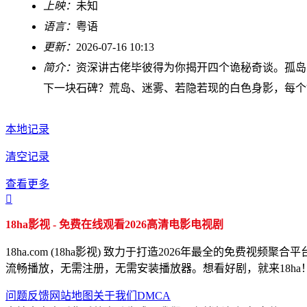
上映：
未知
语言：
粤语
更新：
2026-07-16 10:13
简介：
资深讲古佬毕彼得为你揭开四个诡秘奇谈。孤岛
下一块石碑？荒岛、迷雾、若隐若现的白色身影，每个
本地记录
清空记录
查看更多

18ha影视 - 免费在线观看2026高清电影电视剧
18ha.com (18ha影视) 致力于打造2026年最全的
流畅播放，无需注册，无需安装播放器。想看好剧，就来18ha
问题反馈
网站地图
关于我们
DMCA