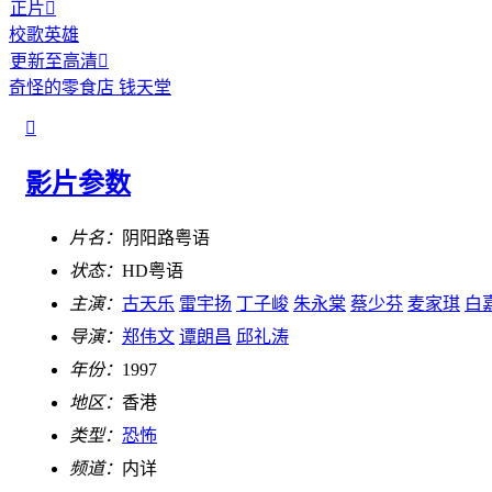
正片

校歌英雄
更新至高清

奇怪的零食店 钱天堂

影片参数
片名：
阴阳路粤语
状态：
HD粤语
主演：
古天乐
雷宇扬
丁子峻
朱永棠
蔡少芬
麦家琪
白
导演：
郑伟文
谭朗昌
邱礼涛
年份：
1997
地区：
香港
类型：
恐怖
频道：
内详