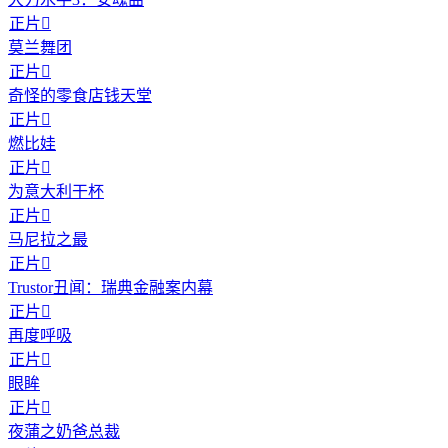
正片

莫兰舞团
正片

奇怪的零食店钱天堂
正片

燃比娃
正片

为意大利干杯
正片

马尼拉之最
正片

Trustor丑闻：瑞典金融案内幕
正片

再度呼吸
正片

眼眸
正片

夜蒲之奶爸总裁