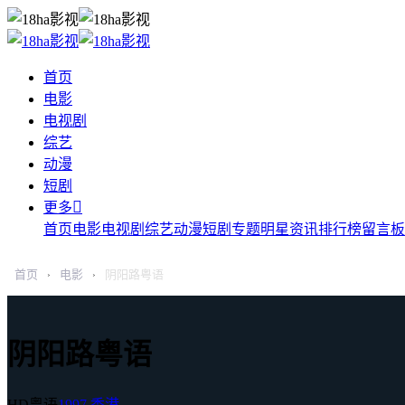
首页
电影
电视剧
综艺
动漫
短剧

更多
首页
电影
电视剧
综艺
动漫
短剧
专题
明星
资讯
排行榜
留言板
首页
电影
阴阳路粤语
›
›
阴阳路粤语
HD粤语
1997
香港