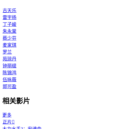
古天乐
雷宇扬
丁子峻
朱永棠
蔡少芬
麦家琪
罗兰
苑琼丹
钟丽缇
陈锦鸿
伍咏薇
郭可盈
相关影片
更多
正片

大力水手3：安魂曲