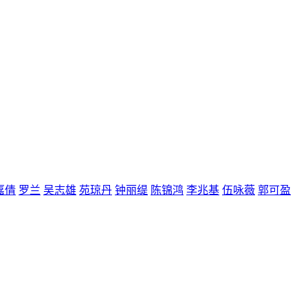
嘉倩
罗兰
吴志雄
苑琼丹
钟丽缇
陈锦鸿
李兆基
伍咏薇
郭可盈