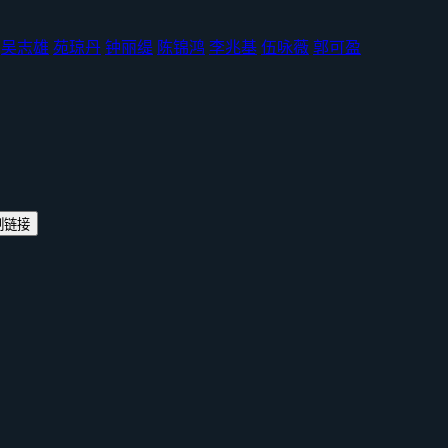
吴志雄
苑琼丹
钟丽缇
陈锦鸿
李兆基
伍咏薇
郭可盈
制链接