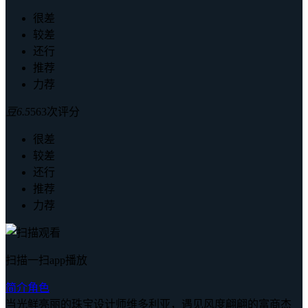
很差
较差
还行
推荐
力荐
豆
6.5
563次评分
很差
较差
还行
推荐
力荐
扫描一扫app播放
简介
角色
当光鲜亮丽的珠宝设计师维多利亚，遇见风度翩翩的富商杰