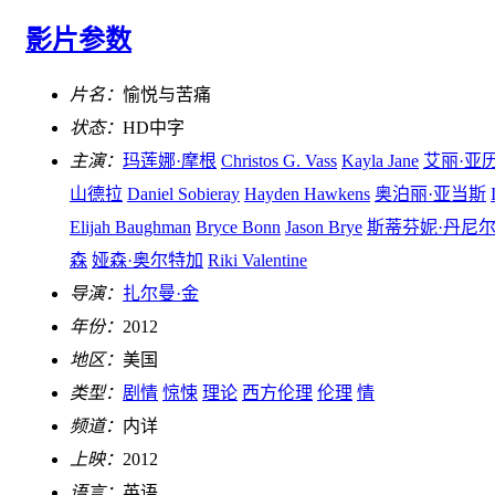
影片参数
片名：
愉悦与苦痛
状态：
HD中字
主演：
玛莲娜·摩根
Christos G. Vass
Kayla Jane
艾丽·亚
山德拉
Daniel Sobieray
Hayden Hawkens
奥泊丽·亚当斯
Elijah Baughman
Bryce Bonn
Jason Brye
斯蒂芬妮·丹尼
森
娅森·奥尔特加
Riki Valentine
导演：
扎尔曼·金
年份：
2012
地区：
美国
类型：
剧情
惊悚
理论
西方伦理
伦理
情
频道：
内详
上映：
2012
语言：
英语