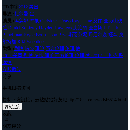
HD中字
2012
美国
导演 :
扎尔曼·金
演员 :
玛莲娜·摩根
Christos G. Vass
Kayla Jane
艾丽·亚历山德
拉
Daniel Sobieray
Hayden Hawkens
奥泊丽·亚当斯
I. Elijah
Baughman
Bryce Bonn
Jason Brye
斯蒂芬妮·丹尼尔森
娅森·奥
尔特加
Riki Valentine
类型 :
剧情
惊悚
理论
西方伦理
伦理
情
2012
·
美国
·
剧情 惊悚 理论 西方伦理 伦理 情
·
2012上映
·
英语
·
详情
立即播放
分享
手机扫描访问
复制下方链接，去粘贴给好友吧
http://18ha.com/vod/46514.html
复制链接
收藏
5.0
网友评分