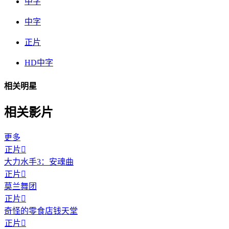
中字
中字
正片
HD中字
相关明星
相关影片
更多
正片

大力水手3：安魂曲
正片

莫兰舞团
正片

奇怪的零食店钱天堂
正片
