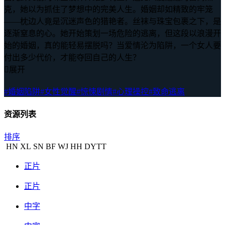
克，她以为抓住了梦想中的完美人生。婚姻却如精致的牢笼
——枕边人竟是沉迷声色的猎艳者。丝袜与珠宝包裹之下，是
逐渐窒息的心。她开始策划一场危险的逃离，但这段以浪漫开
始的婚姻，真的能轻易摆脱吗？当爱情沦为陷阱，一个女人要
付出多少代价，才能夺回自己的人生？

展开
#婚姻陷阱
#女性觉醒
#惊悚剧情
#心理操控
#致命逃离
资源列表
排序
HN
XL
SN
BF
WJ
HH
DYTT
正片
正片
中字