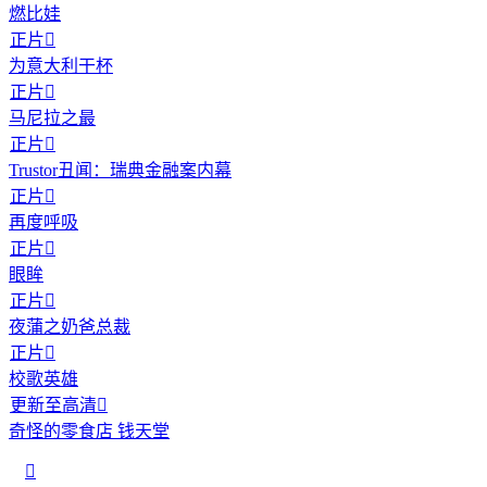
燃比娃
正片

为意大利干杯
正片

马尼拉之最
正片

Trustor丑闻：瑞典金融案内幕
正片

再度呼吸
正片

眼眸
正片

夜蒲之奶爸总裁
正片

校歌英雄
更新至高清

奇怪的零食店 钱天堂
