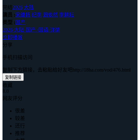
完结
2026
大陆
演员 :
宋继扬
纪李
周依然
李耕耘
类型 :
国产
2026
·
大陆
·
国产
·
国语
·
详情
立即播放
分享
手机扫描访问
复制下方链接，去粘贴给好友吧
http://18ha.com/vod/476.html
复制链接
收藏
8.0
网友评分
很差
较差
还行
推荐