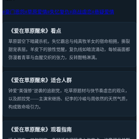
#豪门恩怨
#草原爱情
#失忆复仇
#商战虐恋
#悬疑爱情
《爱在草原醒来》看点
草原碧空下暗藏杀机，失忆霸总与纯真牧羊女的宿命相拥，撕裂
甜宠表层。羊皮下的狼性觉醒，复仇线如暗流涌动，每帧画面都
弥漫着青草与血腥交织的张力，反转酣畅淋漓。
《爱在草原醒来》适合人群
钟爱“美强惨”逆袭的追剧党，吃草原题材与快节奏虐恋的观众，
以及颜控党——主演宋继扬、纪李的冷峻与周依然的天然气质，
构成致命吸引力。
《爱在草原醒来》观看指南