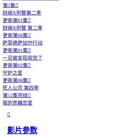
第1集

财阀X刑警第二季
更新第01集

财阀X刑警 第二季
更新第06集

萨菲德萨加尔行动
更新第01集

一旦被发现就完了
更新第02集

守护之爱
更新第06集

死人公司 第四季
第12集完结

我的荒糖恋爱

影片参数