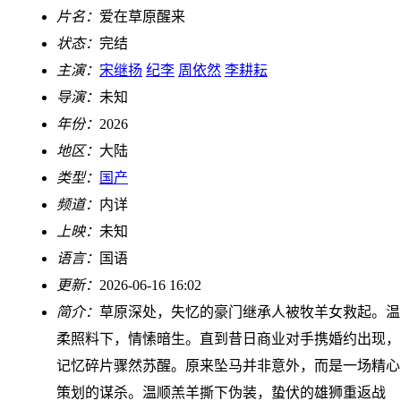
片名：
爱在草原醒来
状态：
完结
主演：
宋继扬
纪李
周依然
李耕耘
导演：
未知
年份：
2026
地区：
大陆
类型：
国产
频道：
内详
上映：
未知
语言：
国语
更新：
2026-06-16 16:02
简介：
草原深处，失忆的豪门继承人被牧羊女救起。温
柔照料下，情愫暗生。直到昔日商业对手携婚约出现，
记忆碎片骤然苏醒。原来坠马并非意外，而是一场精心
策划的谋杀。温顺羔羊撕下伪装，蛰伏的雄狮重返战