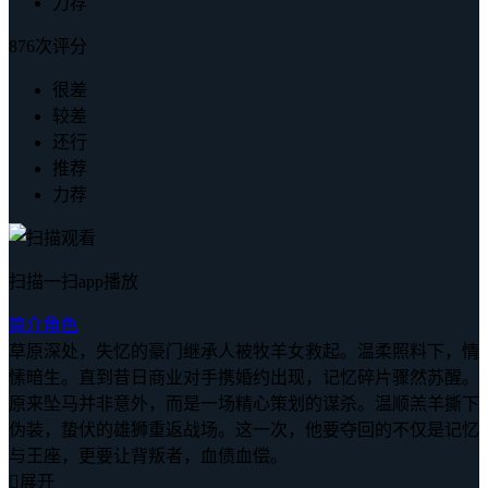
力荐
876次评分
很差
较差
还行
推荐
力荐
扫描一扫app播放
简介
角色
草原深处，失忆的豪门继承人被牧羊女救起。温柔照料下，情
愫暗生。直到昔日商业对手携婚约出现，记忆碎片骤然苏醒。
原来坠马并非意外，而是一场精心策划的谋杀。温顺羔羊撕下
伪装，蛰伏的雄狮重返战场。这一次，他要夺回的不仅是记忆
与王座，更要让背叛者，血债血偿。

展开