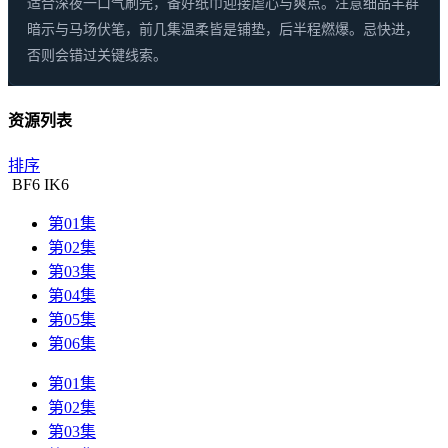
适合深夜一口气刷完，备好纸巾迎接虐心与爽点。注意细品羊群
暗示与马场伏笔，前几集温柔皆是铺垫，后半程燃爆。忌快进，
否则会错过关键线索。
资源列表
排序
BF
6
IK
6
第01集
第02集
第03集
第04集
第05集
第06集
第01集
第02集
第03集