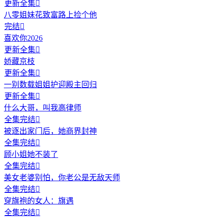
更新全集

八零姐妹花致富路上捡个他
完结

喜欢你2026
更新全集

娇藏京枝
更新全集

一别数载姐姐护迎殿主回归
更新全集

什么大哥，叫我高律师
全集完结

被逐出家门后，她商界封神
全集完结

顾小姐她不装了
全集完结

美女老婆别怕，你老公是无敌天师
全集完结

穿旗袍的女人：旗遇
全集完结
