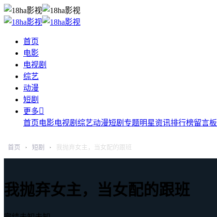
首页
电影
电视剧
综艺
动漫
短剧

更多
首页
电影
电视剧
综艺
动漫
短剧
专题
明星
资讯
排行榜
留言板
首页
短剧
我抛弃女主，当女配的跟班
›
›
我抛弃女主，当女配的跟班
完结
未知
未知