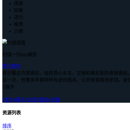
很差
较差
还行
推荐
力荐
扫描一扫app播放
简介
角色
昔日霸总为爱痴狂，抛弃真心女主，甘做蛇蝎女配的卑微跟班
这一次，他要亲手撕碎所有虚伪面具，让背叛者跪地求饶。复

展开
#复仇
#霸总
#女配
#跟班
#逆袭
资源列表
排序