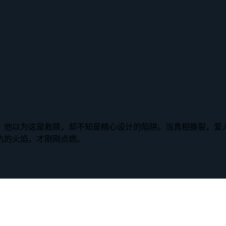
。他以为这是救赎，却不知是精心设计的陷阱。当真相撕裂，爱
仇的火焰，才刚刚点燃。