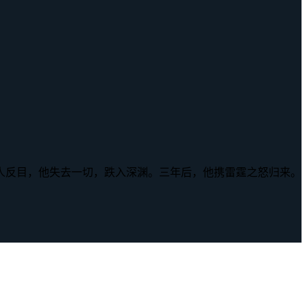
人反目，他失去一切，跌入深渊。三年后，他携雷霆之怒归来。