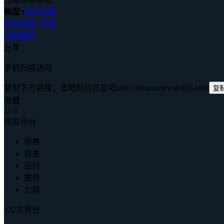
类型 :
女恋总裁
女恋总裁
·
详情
立即播放
分享
手机扫描访问
复制下方链接，去粘贴给好友吧
http://18ha.com/vod/493.html
复
收藏
10.0
网友评分
很差
较差
还行
推荐
力荐
232次评分