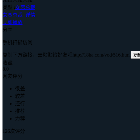
类型 :
女恋总裁
女恋总裁
·
详情
立即播放
分享
手机扫描访问
复制下方链接，去粘贴给好友吧
http://18ha.com/vod/516.html
复
收藏
8.0
网友评分
很差
较差
还行
推荐
力荐
126次评分