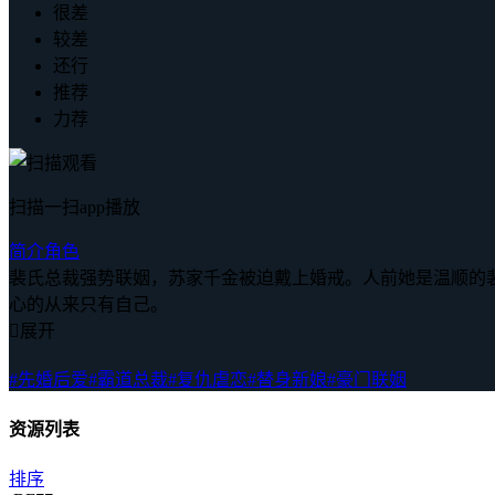
很差
较差
还行
推荐
力荐
扫描一扫app播放
简介
角色
裴氏总裁强势联姻，苏家千金被迫戴上婚戒。人前她是温顺的
心的从来只有自己。

展开
#先婚后爱
#霸道总裁
#复仇虐恋
#替身新娘
#豪门联姻
资源列表
排序