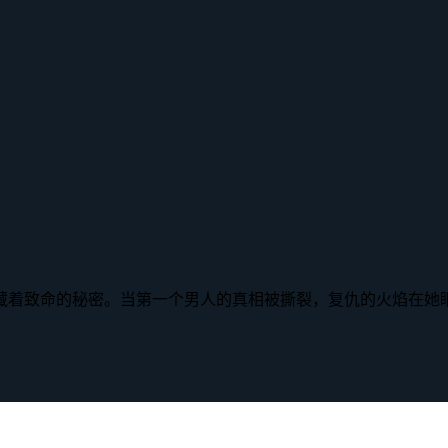
藏着致命的秘密。当第一个男人的真相被撕裂，复仇的火焰在她