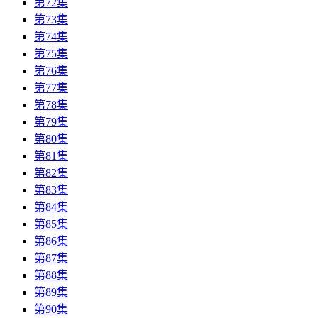
第72集
第73集
第74集
第75集
第76集
第77集
第78集
第79集
第80集
第81集
第82集
第83集
第84集
第85集
第86集
第87集
第88集
第89集
第90集