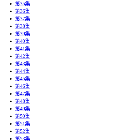
第35集
第36集
第37集
第38集
第39集
第40集
第41集
第42集
第43集
第44集
第45集
第46集
第47集
第48集
第49集
第50集
第51集
第52集
第53集