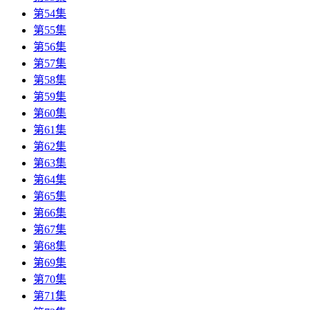
第54集
第55集
第56集
第57集
第58集
第59集
第60集
第61集
第62集
第63集
第64集
第65集
第66集
第67集
第68集
第69集
第70集
第71集