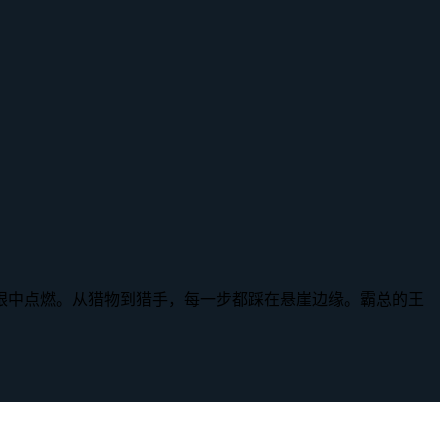
眼中点燃。从猎物到猎手，每一步都踩在悬崖边缘。霸总的王