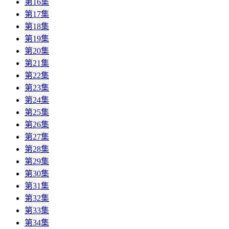
第16集
第17集
第18集
第19集
第20集
第21集
第22集
第23集
第24集
第25集
第26集
第27集
第28集
第29集
第30集
第31集
第32集
第33集
第34集