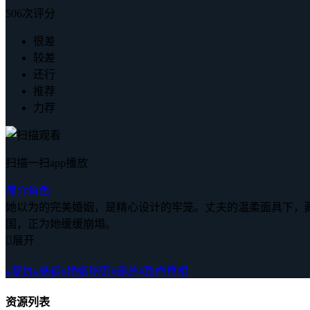
506次评分
很差
较差
还行
推荐
力荐
扫描一扫app播放
简介
角色
她以为的完美婚姻，是精心设计的牢笼。丈夫的温柔面具下，
国，正为她缓缓崩塌。

展开
#复仇
#悬疑
#婚姻秘密
#霸总
#致命真相
资源列表