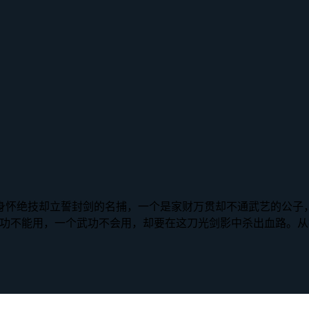
怀绝技却立誓封剑的名捕，一个是家财万贯却不通武艺的公子，
武功不能用，一个武功不会用，却要在这刀光剑影中杀出血路。