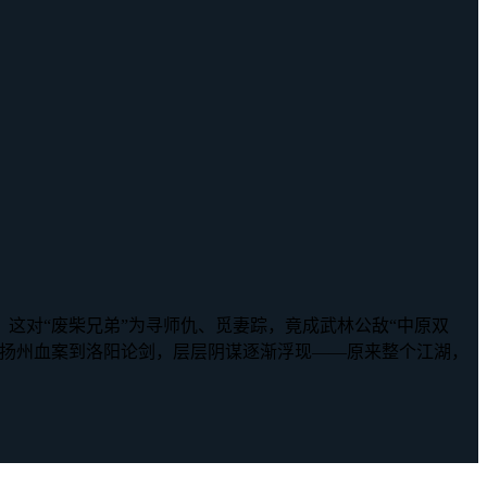
这对“废柴兄弟”为寻师仇、觅妻踪，竟成武林公敌“中原双
从扬州血案到洛阳论剑，层层阴谋逐渐浮现——原来整个江湖，