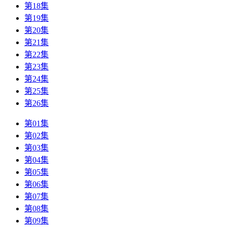
第18集
第19集
第20集
第21集
第22集
第23集
第24集
第25集
第26集
第01集
第02集
第03集
第04集
第05集
第06集
第07集
第08集
第09集