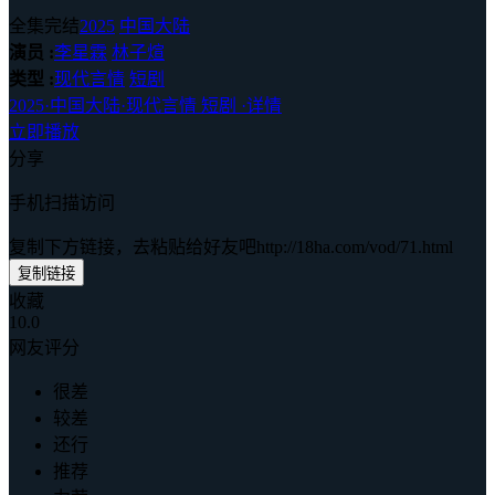
全集完结
2025
中国大陆
演员 :
李星霖
林子煊
类型 :
现代言情
短剧
2025
·
中国大陆
·
现代言情 短剧
·
详情
立即播放
分享
手机扫描访问
复制下方链接，去粘贴给好友吧
http://18ha.com/vod/71.html
复制链接
收藏
10.0
网友评分
很差
较差
还行
推荐