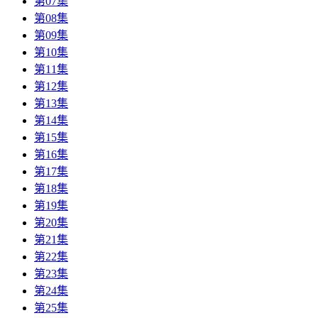
第07集
第08集
第09集
第10集
第11集
第12集
第13集
第14集
第15集
第16集
第17集
第18集
第19集
第20集
第21集
第22集
第23集
第24集
第25集