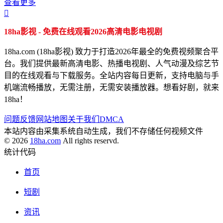
查看更多

18ha影视 - 免费在线观看2026高清电影电视剧
18ha.com (18ha影视) 致力于打造2026年最全的免费视频聚合平
台。我们提供最新高清电影、热播电视剧、人气动漫及综艺节
目的在线观看与下载服务。全站内容每日更新，支持电脑与手
机端流畅播放，无需注册，无需安装播放器。想看好剧，就来
18ha！
问题反馈
网站地图
关于我们
DMCA
本站内容由采集系统自动生成，我们不存储任何视频文件
© 2026
18ha.com
All rights reservd.
统计代码
首页
短剧
资讯