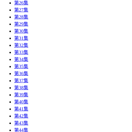
第26集
第27集
第28集
第29集
第30集
第31集
第32集
第33集
第34集
第35集
第36集
第37集
第38集
第39集
第40集
第41集
第42集
第43集
第44集