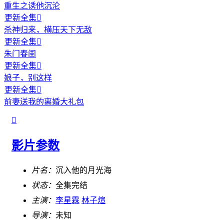
重生之诱他沉沦
更新全集

杀神归来，横压天下无敌
更新全集

朱门春闺
更新全集

娘子，别这样
更新全集

前妻送我的离婚大礼包

影片参数
片名：
沉入他的月光海
状态：
全集完结
主演：
李星霖
林子煊
导演：
未知