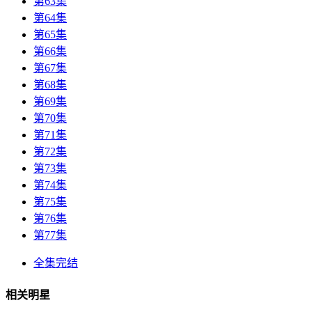
第63集
第64集
第65集
第66集
第67集
第68集
第69集
第70集
第71集
第72集
第73集
第74集
第75集
第76集
第77集
全集完结
相关明星