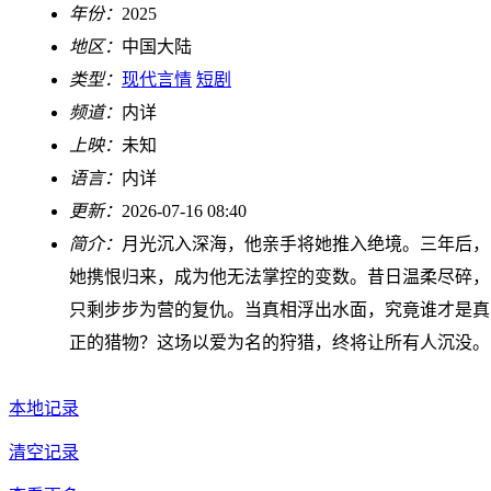
年份：
2025
地区：
中国大陆
类型：
现代言情
短剧
频道：
内详
上映：
未知
语言：
内详
更新：
2026-07-16 08:40
简介：
月光沉入深海，他亲手将她推入绝境。三年后，
她携恨归来，成为他无法掌控的变数。昔日温柔尽碎，
只剩步步为营的复仇。当真相浮出水面，究竟谁才是真
正的猎物？这场以爱为名的狩猎，终将让所有人沉没。
本地记录
清空记录