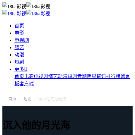
首页
电影
电视剧
综艺
动漫
短剧

更多
首页
电影
电视剧
综艺
动漫
短剧
专题
明星
资讯
排行榜
留言
板
客户端
首页
短剧
沉入他的月光海
›
›
沉入他的月光海