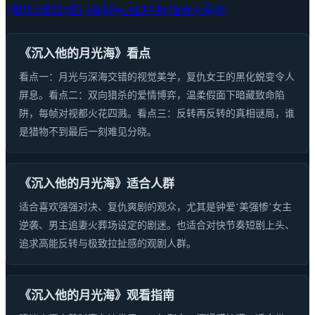
#复仇
#虐恋
#豪门恩怨
#强强对决
#追妻火葬场
《沉入他的月光海》看点
看点一：月光与深海交错的视觉美学，复仇女王的黑化蜕变令人
屏息。看点二：双向猎杀的爱情博弈，温柔假面下暗藏致命陷
阱，每帧对视都火花四溅。看点三：反转再反转的真相谜局，谁
是猎物不到最后一刻难见分晓。
《沉入他的月光海》适合人群
适合喜欢强强对决、复仇爽剧的观众，尤其是钟爱‘美强惨’女主
逆袭、男主追妻火葬场设定的剧迷。也适合对快节奏短剧上头、
追求高能反转与极致拉扯感的观剧人群。
《沉入他的月光海》观看指南